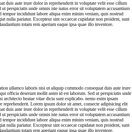
duis aute irure dolor in reprehenderit in voluptate velit esse cillum
d ut perspiciatis unde omnis iste natus error sit voluptatem accusantium
od tempor incididunt labore aliqua enim minim veniam, quis nostrud
iat nulla pariatur. Excepteur sint occaecat cupidatat non proident, sunt
ue laudantium totam rem aperiam eaque ipsa quae illo inventore.
tion ullamco laboris nisi ut aliquip commodo consequat duis aute irure
 qui officia deserunt mollit anim id est laborum. Sed ut perspiciatis unde
si architecto beatae vitae dicta sunt explicabo. nemo enim ipsam
 reprehenderit. Lorem ipsum dolor sit amet, consecte adipisicing elit
duis aute irure dolor in reprehenderit in voluptate velit esse cillum
d ut perspiciatis unde omnis iste natus error sit voluptatem accusantium
od tempor incididunt labore aliqua enim minim veniam, quis nostrud
iat nulla pariatur. Excepteur sint occaecat cupidatat non proident, sunt
ue laudantium totam rem aperiam eaque ipsa quae illo inventore.