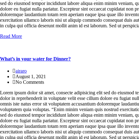
sed do eiusmod tempor incididunt labore aliqua enim minim veniam, quis 
dolore eu fugiat nulla pariatur. Excepteur sint occaecat cupidatat non pr
doloremque laudantium totam rem aperiam eaque ipsa quae illo inventor
exercitation ullamco laboris nisi ut aliquip commodo consequat duis aute 
in culpa qui officia deserunt mollit anim id est laborum. Sed ut persp
Read More
What’s in your water for Dinner?
airaro
August 1, 2021
No Comments
Lorem ipsum dolor sit amet, consecte adipisicing elit sed do eiusmod t
dolor in reprehenderit in voluptate velit esse cillum dolore eu fugiat nu
omnis iste natus error sit voluptatem accusantium doloremque laudantium
voluptatem quia voluptas. “Enim minim veniam quis nostrud exercitation
sed do eiusmod tempor incididunt labore aliqua enim minim veniam, quis 
dolore eu fugiat nulla pariatur. Excepteur sint occaecat cupidatat non pr
doloremque laudantium totam rem aperiam eaque ipsa quae illo inventor
exercitation ullamco laboris nisi ut aliquip commodo consequat duis aute 
in culpa qui officia deserunt mollit anim id est laborum. Sed ut persp