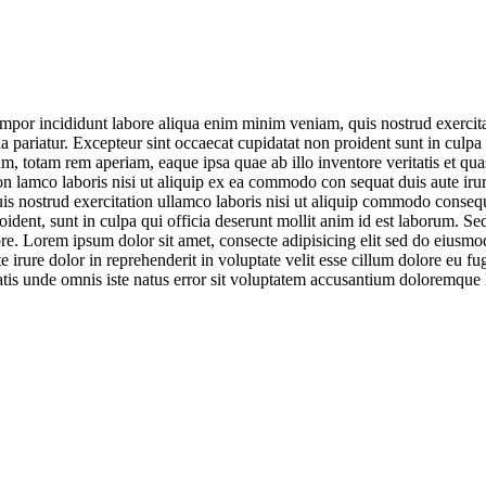
empor incididunt labore aliqua enim minim veniam, quis nostrud exercita
lla pariatur. Excepteur sint occaecat cupidatat non proident sunt in culpa
, totam rem aperiam, eaque ipsa quae ab illo inventore veritatis et qua
 lamco laboris nisi ut aliquip ex ea commodo con sequat duis aute irure
nostrud exercitation ullamco laboris nisi ut aliquip commodo consequat 
oident, sunt in culpa qui officia deserunt mollit anim id est laborum. Se
e. Lorem ipsum dolor sit amet, consecte adipisicing elit sed do eiusm
irure dolor in reprehenderit in voluptate velit esse cillum dolore eu fug
iciatis unde omnis iste natus error sit voluptatem accusantium doloremq