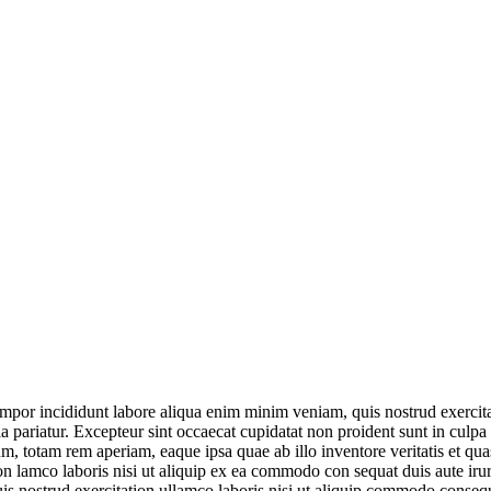
empor incididunt labore aliqua enim minim veniam, quis nostrud exercita
lla pariatur. Excepteur sint occaecat cupidatat non proident sunt in culpa
, totam rem aperiam, eaque ipsa quae ab illo inventore veritatis et qua
 lamco laboris nisi ut aliquip ex ea commodo con sequat duis aute irure
nostrud exercitation ullamco laboris nisi ut aliquip commodo consequat 