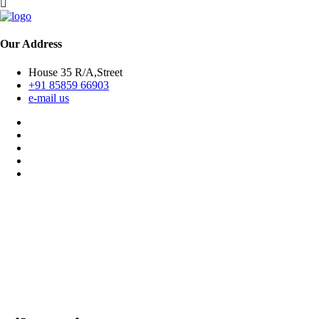
Our Address
House 35 R/A,Street
+91 85859 66903
e-mail us