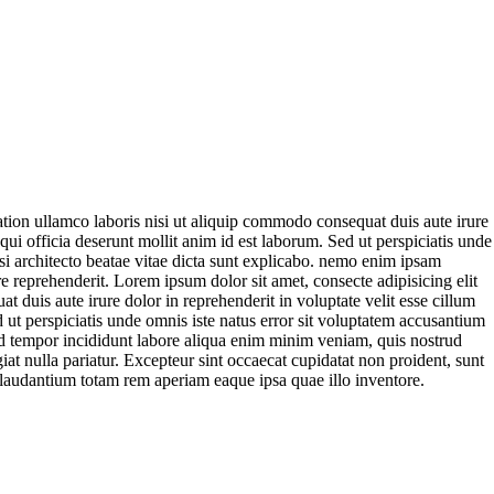
tion ullamco laboris nisi ut aliquip commodo consequat duis aute irure
 qui officia deserunt mollit anim id est laborum. Sed ut perspiciatis unde
si architecto beatae vitae dicta sunt explicabo. nemo enim ipsam
 reprehenderit. Lorem ipsum dolor sit amet, consecte adipisicing elit
duis aute irure dolor in reprehenderit in voluptate velit esse cillum
d ut perspiciatis unde omnis iste natus error sit voluptatem accusantium
od tempor incididunt labore aliqua enim minim veniam, quis nostrud
iat nulla pariatur. Excepteur sint occaecat cupidatat non proident, sunt
ue laudantium totam rem aperiam eaque ipsa quae illo inventore.