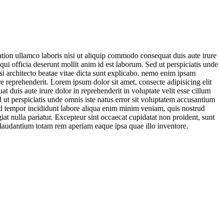
tion ullamco laboris nisi ut aliquip commodo consequat duis aute irure
 qui officia deserunt mollit anim id est laborum. Sed ut perspiciatis unde
si architecto beatae vitae dicta sunt explicabo. nemo enim ipsam
 reprehenderit. Lorem ipsum dolor sit amet, consecte adipisicing elit
duis aute irure dolor in reprehenderit in voluptate velit esse cillum
d ut perspiciatis unde omnis iste natus error sit voluptatem accusantium
od tempor incididunt labore aliqua enim minim veniam, quis nostrud
iat nulla pariatur. Excepteur sint occaecat cupidatat non proident, sunt
ue laudantium totam rem aperiam eaque ipsa quae illo inventore.