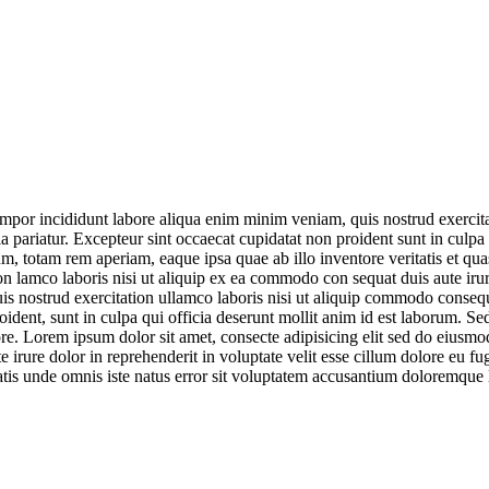
empor incididunt labore aliqua enim minim veniam, quis nostrud exercita
lla pariatur. Excepteur sint occaecat cupidatat non proident sunt in culpa
, totam rem aperiam, eaque ipsa quae ab illo inventore veritatis et qua
 lamco laboris nisi ut aliquip ex ea commodo con sequat duis aute irure
nostrud exercitation ullamco laboris nisi ut aliquip commodo consequat 
oident, sunt in culpa qui officia deserunt mollit anim id est laborum. Se
e. Lorem ipsum dolor sit amet, consecte adipisicing elit sed do eiusm
irure dolor in reprehenderit in voluptate velit esse cillum dolore eu fug
iciatis unde omnis iste natus error sit voluptatem accusantium doloremq