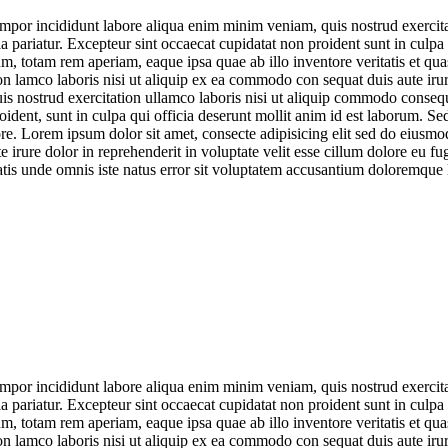
empor incididunt labore aliqua enim minim veniam, quis nostrud exercita
lla pariatur. Excepteur sint occaecat cupidatat non proident sunt in culpa
, totam rem aperiam, eaque ipsa quae ab illo inventore veritatis et qua
 lamco laboris nisi ut aliquip ex ea commodo con sequat duis aute irure
nostrud exercitation ullamco laboris nisi ut aliquip commodo consequat 
oident, sunt in culpa qui officia deserunt mollit anim id est laborum. Se
e. Lorem ipsum dolor sit amet, consecte adipisicing elit sed do eiusm
irure dolor in reprehenderit in voluptate velit esse cillum dolore eu fug
iciatis unde omnis iste natus error sit voluptatem accusantium doloremq
empor incididunt labore aliqua enim minim veniam, quis nostrud exercita
lla pariatur. Excepteur sint occaecat cupidatat non proident sunt in culpa
, totam rem aperiam, eaque ipsa quae ab illo inventore veritatis et qua
 lamco laboris nisi ut aliquip ex ea commodo con sequat duis aute irure