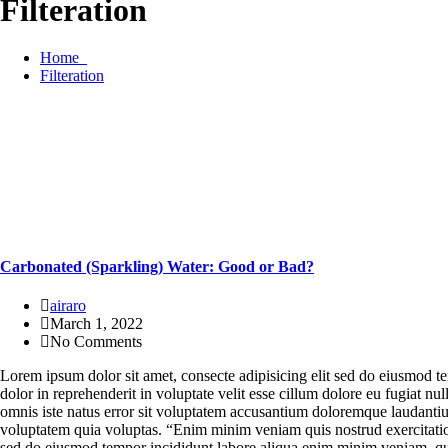
Filteration
Home
Filteration
Carbonated (Sparkling) Water: Good or Bad?
airaro
March 1, 2022
No Comments
Lorem ipsum dolor sit amet, consecte adipisicing elit sed do eiusmod t
dolor in reprehenderit in voluptate velit esse cillum dolore eu fugiat nu
omnis iste natus error sit voluptatem accusantium doloremque laudantium
voluptatem quia voluptas. “Enim minim veniam quis nostrud exercitation
sed do eiusmod tempor incididunt labore aliqua enim minim veniam, quis 