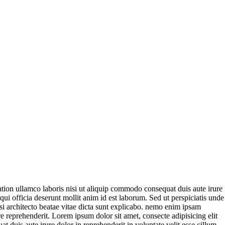
tion ullamco laboris nisi ut aliquip commodo consequat duis aute irure
 qui officia deserunt mollit anim id est laborum. Sed ut perspiciatis unde
si architecto beatae vitae dicta sunt explicabo. nemo enim ipsam
 reprehenderit. Lorem ipsum dolor sit amet, consecte adipisicing elit
duis aute irure dolor in reprehenderit in voluptate velit esse cillum