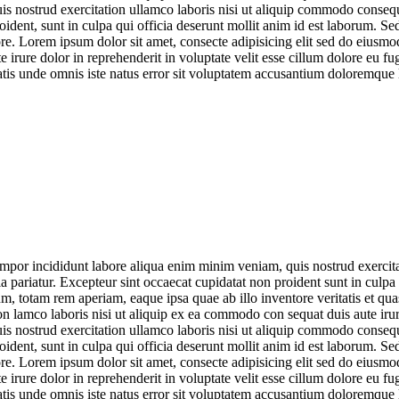
nostrud exercitation ullamco laboris nisi ut aliquip commodo consequat 
oident, sunt in culpa qui officia deserunt mollit anim id est laborum. Se
e. Lorem ipsum dolor sit amet, consecte adipisicing elit sed do eiusm
irure dolor in reprehenderit in voluptate velit esse cillum dolore eu fug
iciatis unde omnis iste natus error sit voluptatem accusantium doloremq
empor incididunt labore aliqua enim minim veniam, quis nostrud exercita
lla pariatur. Excepteur sint occaecat cupidatat non proident sunt in culpa
, totam rem aperiam, eaque ipsa quae ab illo inventore veritatis et qua
 lamco laboris nisi ut aliquip ex ea commodo con sequat duis aute irure
nostrud exercitation ullamco laboris nisi ut aliquip commodo consequat 
oident, sunt in culpa qui officia deserunt mollit anim id est laborum. Se
e. Lorem ipsum dolor sit amet, consecte adipisicing elit sed do eiusm
irure dolor in reprehenderit in voluptate velit esse cillum dolore eu fug
iciatis unde omnis iste natus error sit voluptatem accusantium doloremq