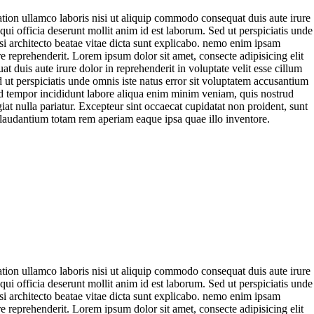
tion ullamco laboris nisi ut aliquip commodo consequat duis aute irure
 qui officia deserunt mollit anim id est laborum. Sed ut perspiciatis unde
si architecto beatae vitae dicta sunt explicabo. nemo enim ipsam
 reprehenderit. Lorem ipsum dolor sit amet, consecte adipisicing elit
duis aute irure dolor in reprehenderit in voluptate velit esse cillum
d ut perspiciatis unde omnis iste natus error sit voluptatem accusantium
od tempor incididunt labore aliqua enim minim veniam, quis nostrud
iat nulla pariatur. Excepteur sint occaecat cupidatat non proident, sunt
ue laudantium totam rem aperiam eaque ipsa quae illo inventore.
tion ullamco laboris nisi ut aliquip commodo consequat duis aute irure
 qui officia deserunt mollit anim id est laborum. Sed ut perspiciatis unde
si architecto beatae vitae dicta sunt explicabo. nemo enim ipsam
 reprehenderit. Lorem ipsum dolor sit amet, consecte adipisicing elit