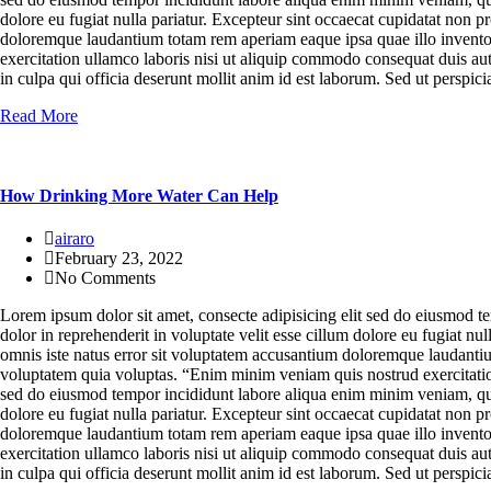
dolore eu fugiat nulla pariatur. Excepteur sint occaecat cupidatat non pr
doloremque laudantium totam rem aperiam eaque ipsa quae illo inventor
exercitation ullamco laboris nisi ut aliquip commodo consequat duis aute 
in culpa qui officia deserunt mollit anim id est laborum. Sed ut persp
Read More
How Drinking More Water Can Help
airaro
February 23, 2022
No Comments
Lorem ipsum dolor sit amet, consecte adipisicing elit sed do eiusmod t
dolor in reprehenderit in voluptate velit esse cillum dolore eu fugiat nu
omnis iste natus error sit voluptatem accusantium doloremque laudantium
voluptatem quia voluptas. “Enim minim veniam quis nostrud exercitation
sed do eiusmod tempor incididunt labore aliqua enim minim veniam, quis 
dolore eu fugiat nulla pariatur. Excepteur sint occaecat cupidatat non pr
doloremque laudantium totam rem aperiam eaque ipsa quae illo inventor
exercitation ullamco laboris nisi ut aliquip commodo consequat duis aute 
in culpa qui officia deserunt mollit anim id est laborum. Sed ut persp