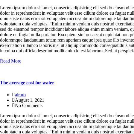
Lorem ipsum dolor sit amet, consecte adipisicing elit sed do eiusmod t
dolor in reprehenderit in voluptate velit esse cillum dolore eu fugiat nu
omnis iste natus error sit voluptatem accusantium doloremque laudantium
voluptatem quia voluptas. “Enim minim veniam quis nostrud exercitation
sed do eiusmod tempor incididunt labore aliqua enim minim veniam, quis 
dolore eu fugiat nulla pariatur. Excepteur sint occaecat cupidatat non pr
doloremque laudantium totam rem aperiam eaque ipsa quae illo inventor
exercitation ullamco laboris nisi ut aliquip commodo consequat duis aute 
in culpa qui officia deserunt mollit anim id est laborum. Sed ut persp
Read More
The average cost for water
airaro
August 1, 2021
No Comments
Lorem ipsum dolor sit amet, consecte adipisicing elit sed do eiusmod t
dolor in reprehenderit in voluptate velit esse cillum dolore eu fugiat nu
omnis iste natus error sit voluptatem accusantium doloremque laudantium
voluptatem quia voluptas. “Enim minim veniam quis nostrud exercitation