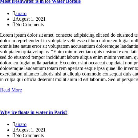
Most freshwater is in ice Water Bottole
airaro
August 1, 2021
No Comments
Lorem ipsum dolor sit amet, consecte adipisicing elit sed do eiusmod t
dolor in reprehenderit in voluptate velit esse cillum dolore eu fugiat nu
omnis iste natus error sit voluptatem accusantium doloremque laudantium
voluptatem quia voluptas. “Enim minim veniam quis nostrud exercitation
sed do eiusmod tempor incididunt labore aliqua enim minim veniam, quis 
dolore eu fugiat nulla pariatur. Excepteur sint occaecat cupidatat non pr
doloremque laudantium totam rem aperiam eaque ipsa quae illo inventor
exercitation ullamco laboris nisi ut aliquip commodo consequat duis aute 
in culpa qui officia deserunt mollit anim id est laborum. Sed ut persp
Read More
Why ice floats in water in Paris?
airaro
August 1, 2021
No Comments