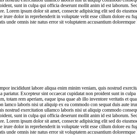
oident, sunt in culpa qui officia deserunt mollit anim id est laborum. Se
e. Lorem ipsum dolor sit amet, consecte adipisicing elit sed do eiusm
irure dolor in reprehenderit in voluptate velit esse cillum dolore eu fug
iciatis unde omnis iste natus error sit voluptatem accusantium doloremq
empor incididunt labore aliqua enim minim veniam, quis nostrud exercita
lla pariatur. Excepteur sint occaecat cupidatat non proident sunt in culpa
, totam rem aperiam, eaque ipsa quae ab illo inventore veritatis et qua
 lamco laboris nisi ut aliquip ex ea commodo con sequat duis aute irure
nostrud exercitation ullamco laboris nisi ut aliquip commodo consequat 
oident, sunt in culpa qui officia deserunt mollit anim id est laborum. Se
e. Lorem ipsum dolor sit amet, consecte adipisicing elit sed do eiusm
irure dolor in reprehenderit in voluptate velit esse cillum dolore eu fug
iciatis unde omnis iste natus error sit voluptatem accusantium doloremq