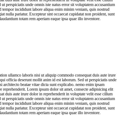
d ut perspiciatis unde omnis iste natus error sit voluptatem accusantium
od tempor incididunt labore aliqua enim minim veniam, quis nostrud
iat nulla pariatur. Excepteur sint occaecat cupidatat non proident, sunt
ue laudantium totam rem aperiam eaque ipsa quae illo inventore.
tion ullamco laboris nisi ut aliquip commodo consequat duis aute irure
 qui officia deserunt mollit anim id est laborum. Sed ut perspiciatis unde
si architecto beatae vitae dicta sunt explicabo. nemo enim ipsam
 reprehenderit. Lorem ipsum dolor sit amet, consecte adipisicing elit
duis aute irure dolor in reprehenderit in voluptate velit esse cillum
d ut perspiciatis unde omnis iste natus error sit voluptatem accusantium
od tempor incididunt labore aliqua enim minim veniam, quis nostrud
iat nulla pariatur. Excepteur sint occaecat cupidatat non proident, sunt
ue laudantium totam rem aperiam eaque ipsa quae illo inventore.