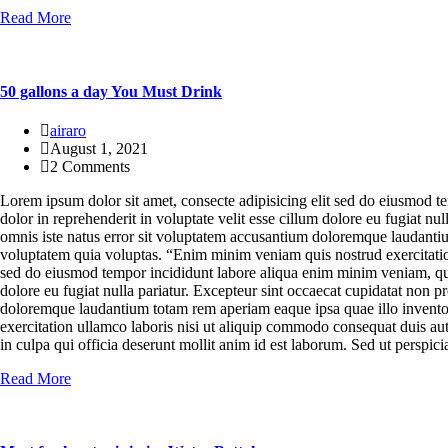
Read More
50 gallons a day You Must Drink
airaro
August 1, 2021
2 Comments
Lorem ipsum dolor sit amet, consecte adipisicing elit sed do eiusmod t
dolor in reprehenderit in voluptate velit esse cillum dolore eu fugiat nu
omnis iste natus error sit voluptatem accusantium doloremque laudantium
voluptatem quia voluptas. “Enim minim veniam quis nostrud exercitation
sed do eiusmod tempor incididunt labore aliqua enim minim veniam, quis 
dolore eu fugiat nulla pariatur. Excepteur sint occaecat cupidatat non pr
doloremque laudantium totam rem aperiam eaque ipsa quae illo inventor
exercitation ullamco laboris nisi ut aliquip commodo consequat duis aute 
in culpa qui officia deserunt mollit anim id est laborum. Sed ut persp
Read More